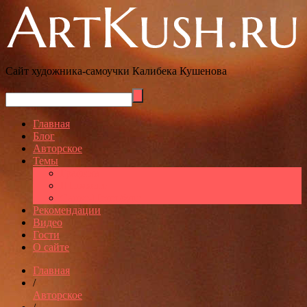
Сайт художника-самоучки Калибека Кушенова
Главная
Блог
Авторское
Темы
Графика
Шымкент
Санкт-Петербург
Рекомендации
Видео
Гости
О сайте
Главная
/
Авторское