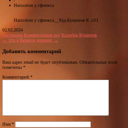
/
Наполеон у сфинкса
Наполеон у сфинкса__Худ.Кушенов К ,с03
02.02.2024
Авторское
Комментариев нет
Калибек Кушенов
← Это я
Вечер в деревне. →
Добавить комментарий
Ваш адрес email не будет опубликован.
Обязательные поля
помечены
*
Комментарий
*
Имя
*