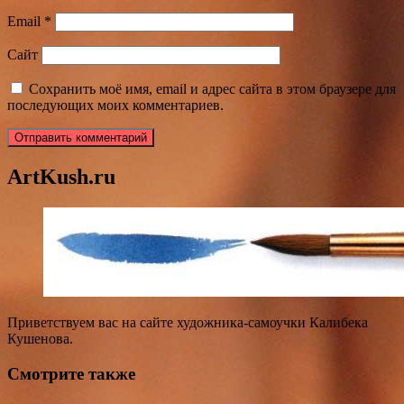
Email
*
Сайт
Сохранить моё имя, email и адрес сайта в этом браузере для
последующих моих комментариев.
ArtKush.ru
Приветствуем вас на сайте художника-самоучки Калибека
Кушенова.
Смотрите также