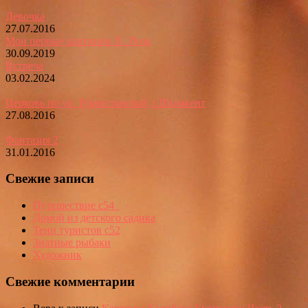
Девочка
27.07.2016
Мои первые картинки Л . Роза
30.09.2019
Встреча
03.02.2024
Церковь по ул. Туркестанской, г.Шымкент
27.08.2016
Фантазия 2
31.01.2016
Свежие записи
Путешествие с54_
Домой из детского садика
Тени туристов с52
Знатные рыбаки
Художник
Свежие комментарии