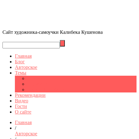
Сайт художника-самоучки Калибека Кушенова
Главная
Блог
Авторское
Темы
Графика
Шымкент
Санкт-Петербург
Рекомендации
Видео
Гости
О сайте
Главная
/
Авторское