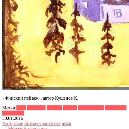
«Финский пейзаж», автор Кушенов К.
Метки:
2014
два цвета
желтый
пейзаж
путешествия
сиреневый
финляндия
30.01.2016
Авторское
Комментариев нет
askar
← Мираж
Настроение →