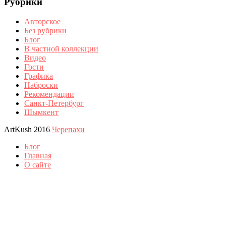
Рубрики
Авторское
Без рубрики
Блог
В частной коллекции
Видео
Гости
Графика
Наброски
Рекомендации
Санкт-Петербург
Шымкент
ArtKush 2016
Черепахи
Блог
Главная
О сайте