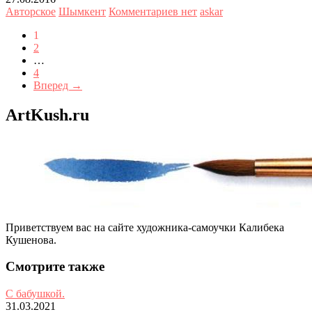
Авторское
Шымкент
Комментариев нет
askar
1
2
…
4
Вперед →
ArtKush.ru
Приветствуем вас на сайте художника-самоучки Калибека
Кушенова.
Смотрите также
С бабушкой.
31.03.2021