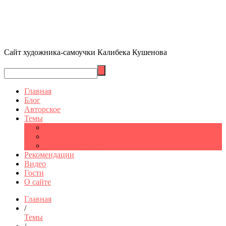
Сайт художника-самоучки Калибека Кушенова
Главная
Блог
Авторское
Темы
Графика
Шымкент
Санкт-Петербург
Рекомендации
Видео
Гости
О сайте
Главная
/
Темы