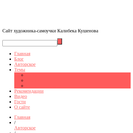
Сайт художника-самоучки Калибека Кушенова
Главная
Блог
Авторское
Темы
Графика
Шымкент
Санкт-Петербург
Рекомендации
Видео
Гости
О сайте
Главная
/
Авторское