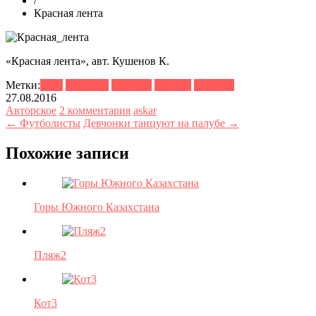
/
Красная лента
«Красная лента», авт. Кушенов К.
Метки:
2016
гризайль
девушка
деревья
природа
27.08.2016
Авторское
2 комментария
askar
← Футболисты
Девчонки танцуют на палубе →
Похожие записи
Горы Южного Казахстана
Пляж2
Кот3