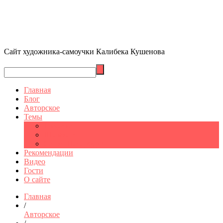
Сайт художника-самоучки Калибека Кушенова
Главная
Блог
Авторское
Темы
Графика
Шымкент
Санкт-Петербург
Рекомендации
Видео
Гости
О сайте
Главная
/
Авторское