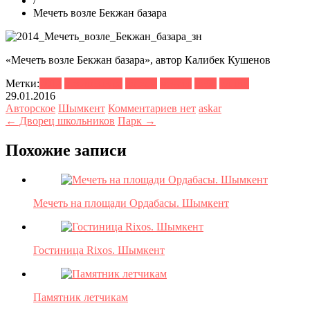
/
Мечеть возле Бекжан базара
«Мечеть возле Бекжан базара», автор Калибек Кушенов
Метки:
2014
архитектура
дорога
мечать
небо
синий
29.01.2016
Авторское
Шымкент
Комментариев нет
askar
← Дворец школьников
Парк →
Похожие записи
Мечеть на площади Ордабасы. Шымкент
Гостиница Rixos. Шымкент
Памятник летчикам