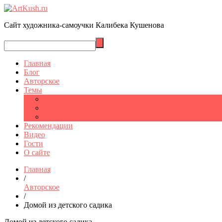
Сайт художника-самоучки Калибека Кушенова
Главная
Блог
Авторское
Темы
Графика
Шымкент
Санкт-Петербург
Рекомендации
Видео
Гости
О сайте
Главная
/
Авторское
/
Домой из детского садика
Домой из детского садика