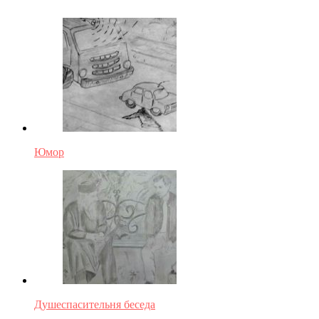
Юмор
Душеспасительня беседа