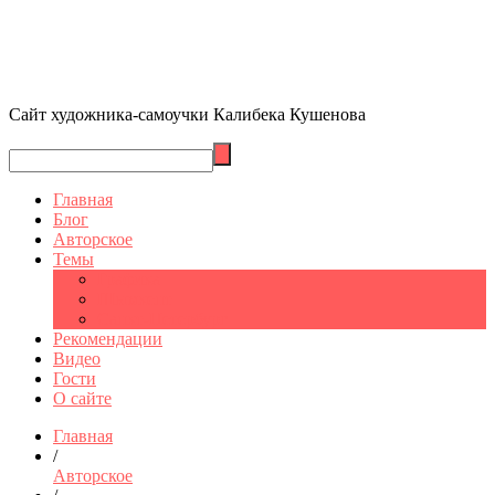
Сайт художника-самоучки Калибека Кушенова
Главная
Блог
Авторское
Темы
Графика
Шымкент
Санкт-Петербург
Рекомендации
Видео
Гости
О сайте
Главная
/
Авторское