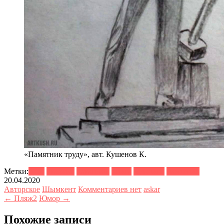
«Памятник труду», авт. Кушенов К.
Метки:
2020
графика
карандаш
книга
мужчина
памятник
20.04.2020
Авторское
Шымкент
Комментариев нет
askar
← Пляж2
Юмор →
Похожие записи