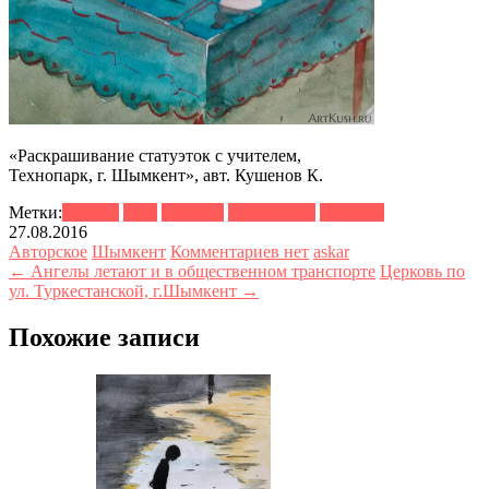
«Раскрашивание статуэток с учителем,
Технопарк, г. Шымкент», авт. Кушенов К.
Метки:
деревья
дети
природа
скульптуры
фигурки
27.08.2016
Авторское
Шымкент
Комментариев нет
askar
← Ангелы летают и в общественном транспорте
Церковь по
ул. Туркестанской, г.Шымкент →
Похожие записи