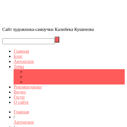
Сайт художника-самоучки Калибека Кушенова
Главная
Блог
Авторское
Темы
Графика
Шымкент
Санкт-Петербург
Рекомендации
Видео
Гости
О сайте
Главная
/
Авторское