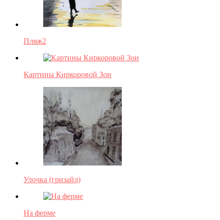
Пляж2
Картины Киркоровой Зои
Улочка (гризайл)
На ферме