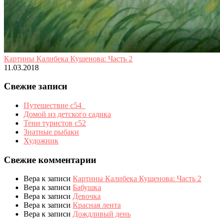
Картины Калибека Кушенова: Часть 2
11.03.2018
Свежие записи
Путешествие с54_
Домой из детского садика
Тени туристов с52
Знатные рыбаки
Художник
Свежие комментарии
Вера
к записи
Картины Калибека Кушенова: Часть 2
Вера
к записи
Бабушка
Вера
к записи
Девочка
Вера
к записи
Красная лента
Вера
к записи
Дождливый день