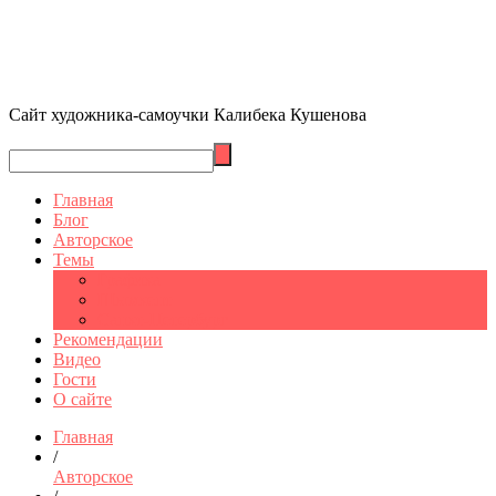
Сайт художника-самоучки Калибека Кушенова
Главная
Блог
Авторское
Темы
Графика
Шымкент
Санкт-Петербург
Рекомендации
Видео
Гости
О сайте
Главная
/
Авторское