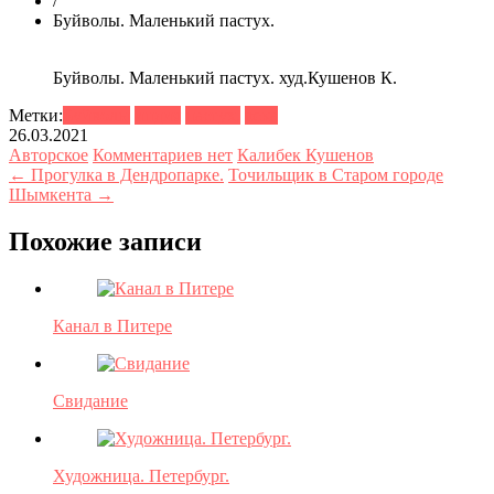
/
Буйволы. Маленький пастух.
Буйволы. Маленький пастух. худ.Кушенов К.
Метки:
Буйволы
индия
пастух.
река
26.03.2021
Авторское
Комментариев нет
Калибек Кушенов
← Прогулка в Дендропарке.
Точильщик в Старом городе
Шымкента →
Похожие записи
Канал в Питере
Свидание
Художница. Петербург.