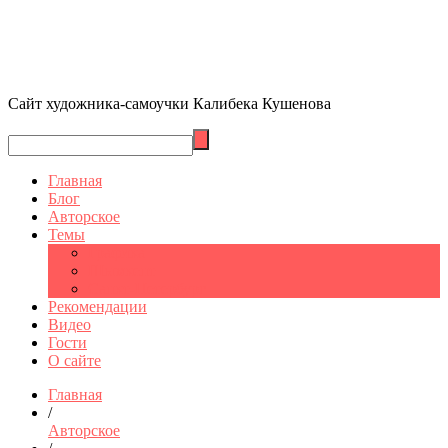
Сайт художника-самоучки Калибека Кушенова
Главная
Блог
Авторское
Темы
Графика
Шымкент
Санкт-Петербург
Рекомендации
Видео
Гости
О сайте
Главная
/
Авторское