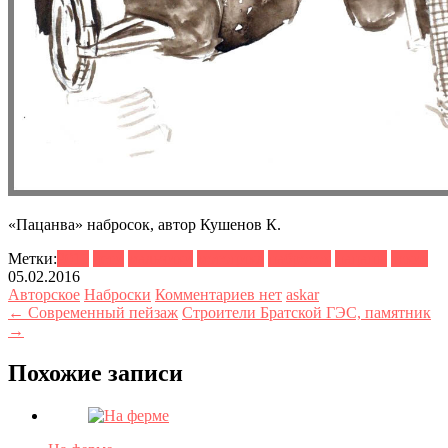
«Пацанва» набросок, автор Кушенов К.
Метки:
2015
дети
мальчики
мотоцикл
набросок
пацаны
эскиз
05.02.2016
Авторское
Наброски
Комментариев нет
askar
← Современный пейзаж
Строители Братской ГЭС, памятник
→
Похожие записи