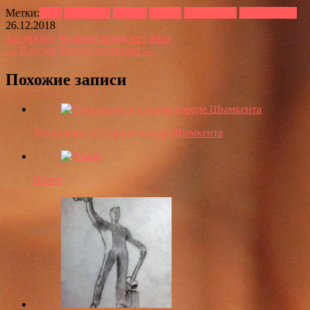
Метки:
2018
карандаш
мудрец
старик
философия
черно-белое
26.12.2018
Авторское
Комментариев нет
askar
← В музее
Успехи селекции →
Похожие записи
Точильщик в Старом городе Шымкента
Юмор