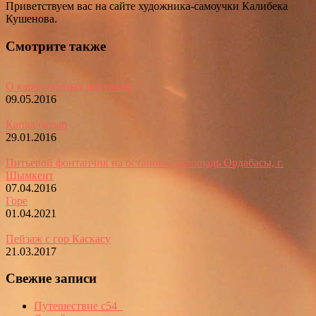
Приветствуем вас на сайте художника-самоучки Калибека
Кушенова.
Смотрите также
О карандашных рисунках
09.05.2016
Капал батыр
29.01.2016
Питьевой фонтанчик на остановке Площадь Ордабасы, г.
Шымкент
07.04.2016
Горе
01.04.2021
Пейзаж с гор Каскасу
21.03.2017
Свежие записи
Путешествие с54_