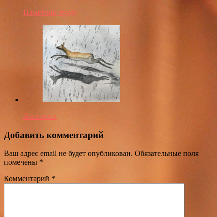
Памятник труду
Антилопа
Добавить комментарий
Ваш адрес email не будет опубликован.
Обязательные поля
помечены
*
Комментарий
*