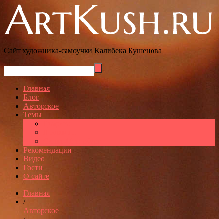
Сайт художника-самоучки Калибека Кушенова
Главная
Блог
Авторское
Темы
Графика
Шымкент
Санкт-Петербург
Рекомендации
Видео
Гости
О сайте
Главная
/
Авторское