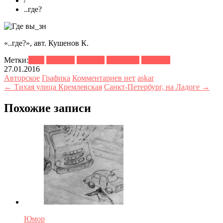
/
..где?
«..где?», авт. Кушенов К.
Метки:
2016
бабушка
графика
карандаш
старость
27.01.2016
Авторское
Графика
Комментариев нет
askar
← Тихая улица Кремлевская
Санкт-Петербург, на Ладоге →
Похожие записи
Юмор