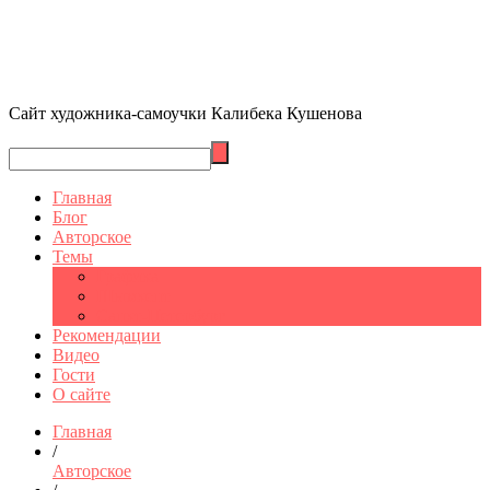
Сайт художника-самоучки Калибека Кушенова
Главная
Блог
Авторское
Темы
Графика
Шымкент
Санкт-Петербург
Рекомендации
Видео
Гости
О сайте
Главная
/
Авторское