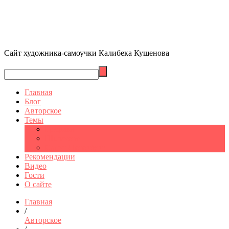
Сайт художника-самоучки Калибека Кушенова
Главная
Блог
Авторское
Темы
Графика
Шымкент
Санкт-Петербург
Рекомендации
Видео
Гости
О сайте
Главная
/
Авторское