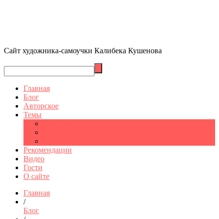
Сайт художника-самоучки Калибека Кушенова
Главная
Блог
Авторское
Темы
Графика
Шымкент
Санкт-Петербург
Рекомендации
Видео
Гости
О сайте
Главная
/
Блог