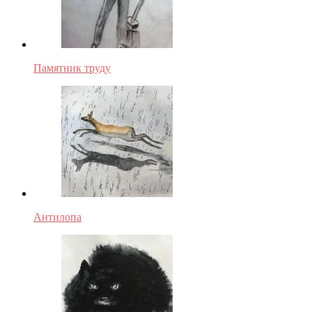
Памятник труду
Антилопа