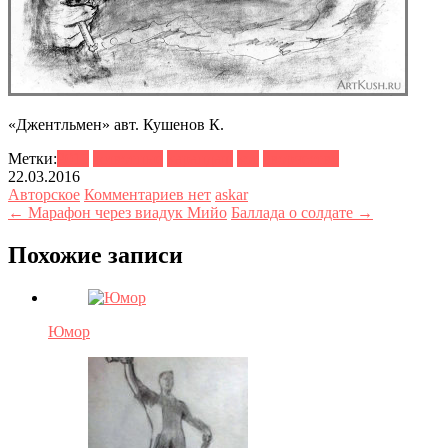
«Джентльмен» авт. Кушенов К.
Метки:
2015
животные
карандаш
кот
творчество
22.03.2016
Авторское
Комментариев нет
askar
← Марафон через виадук Мийо
Баллада о солдате →
Похожие записи
Юмор