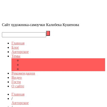
Сайт художника-самоучки Калибека Кушенова
Главная
Блог
Авторское
Темы
Графика
Шымкент
Санкт-Петербург
Рекомендации
Видео
Гости
О сайте
Главная
/
Авторское