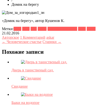
/
Домик на берегу
«Домик на берегу», автор Кушенов К.
Метки:
2015
вода
дом
забор
Калибек Кушенов
небо
трава
21.02.2016
Авторское
1 Комментарий
askar
← Человеческое счастье
Старики →
Похожие записи
Дверь в таинственый сад.
Свидание
Быки на водопое