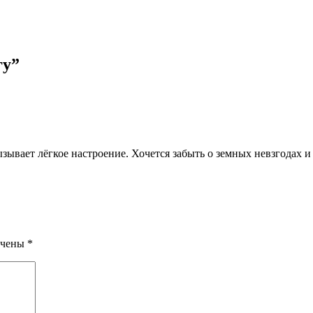
гу
”
зывает лёгкое настроение. Хочется забыть о земных невзгодах и
ечены
*