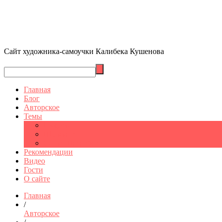
Сайт художника-самоучки Калибека Кушенова
Главная
Блог
Авторское
Темы
Графика
Шымкент
Санкт-Петербург
Рекомендации
Видео
Гости
О сайте
Главная
/
Авторское