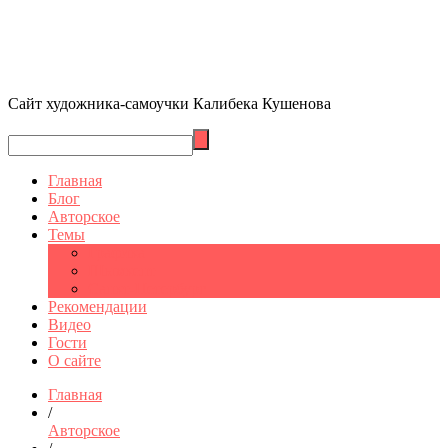
Сайт художника-самоучки Калибека Кушенова
Главная
Блог
Авторское
Темы
Графика
Шымкент
Санкт-Петербург
Рекомендации
Видео
Гости
О сайте
Главная
/
Авторское