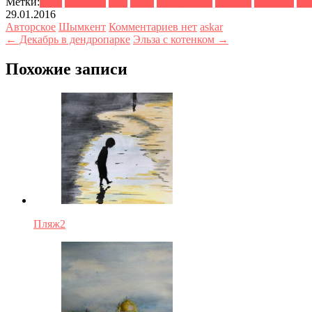
Метки:
2015
алебастр
бык
бюст
дендропарк
деревья
зеленый
ку
29.01.2016
Авторское
Шымкент
Комментариев нет
askar
← Декабрь в дендропарке
Эльза с котенком →
Похожие записи
Пляж2