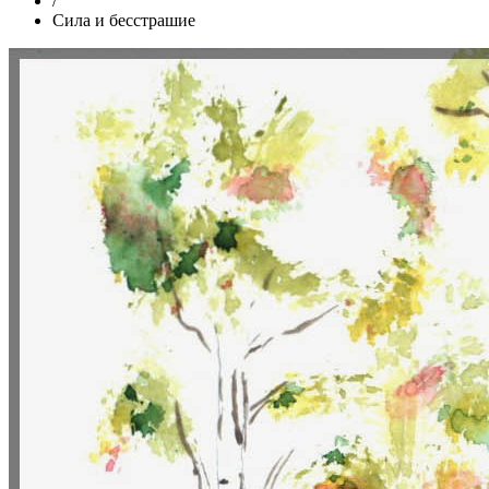
/
Сила и бесстрашие