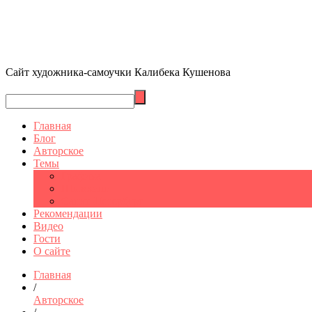
Сайт художника-самоучки Калибека Кушенова
Главная
Блог
Авторское
Темы
Графика
Шымкент
Санкт-Петербург
Рекомендации
Видео
Гости
О сайте
Главная
/
Авторское