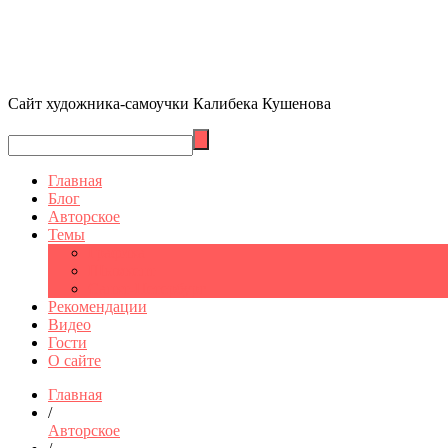
Сайт художника-самоучки Калибека Кушенова
Главная
Блог
Авторское
Темы
Графика
Шымкент
Санкт-Петербург
Рекомендации
Видео
Гости
О сайте
Главная
/
Авторское