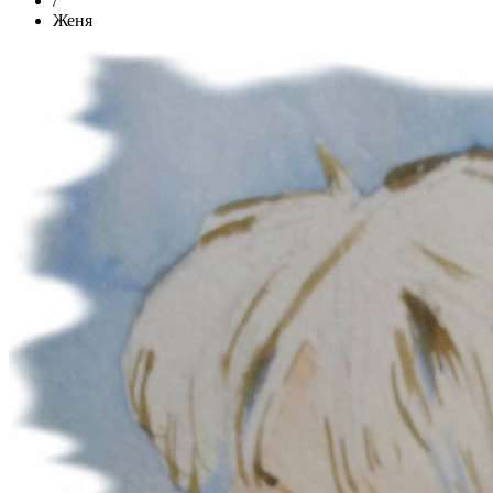
/
Женя