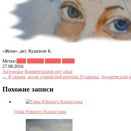
«Женя», авт. Кушенов К.
Метки:
2016
девушка
портрет
синий
27.08.2016
Авторское
Комментариев нет
askar
← В сквере, возле старой библиотеки Пушкина.
Андреевский 
Похожие записи
Горы Южного Казахстана