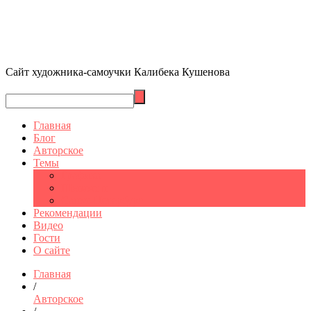
Сайт художника-самоучки Калибека Кушенова
Главная
Блог
Авторское
Темы
Графика
Шымкент
Санкт-Петербург
Рекомендации
Видео
Гости
О сайте
Главная
/
Авторское