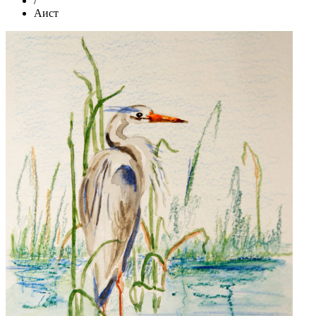
/
Аист