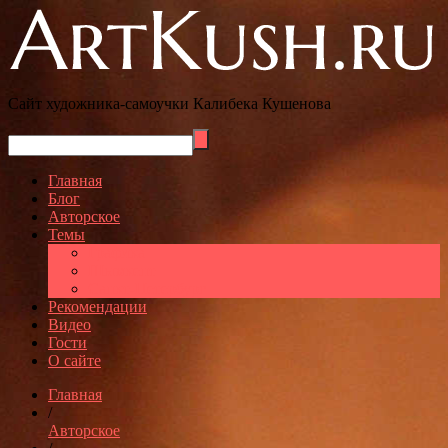
Сайт художника-самоучки Калибека Кушенова
Главная
Блог
Авторское
Темы
Графика
Шымкент
Санкт-Петербург
Рекомендации
Видео
Гости
О сайте
Главная
/
Авторское