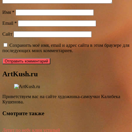
Имя
*
Email
*
Сайт
Сохранить моё имя, email и адрес сайта в этом браузере для
последующих моих комментариев.
ArtKush.ru
Приветствуем вас на сайте художника-самоучки Калибека
Кушенова.
Смотрите также
Летит по небу клин усталый