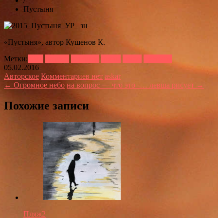
/
Пустыня
«Пустыня», автор Кушенов К.
Метки:
2015
бедуин
верблюд
дюны
песок
пустыня
05.02.2016
Авторское
Комментариев нет
askar
← Огромное небо
на вопрос — что это -… левша рисует →
Похожие записи
Пляж2