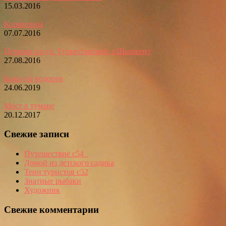
15.03.2016
Кормилица
07.07.2016
Церковь по ул. Туркестанской, г.Шымкент
27.08.2016
Быки на водопое
24.06.2019
Мост в тумане
20.12.2017
Свежие записи
Путешествие с54_
Домой из детского садика
Тени туристов с52
Знатные рыбаки
Художник
Свежие комментарии