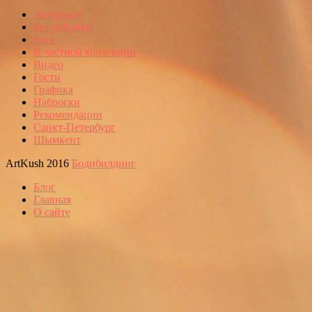
Авторское
Без рубрики
Блог
В частной коллекции
Видео
Гости
Графика
Наброски
Рекомендации
Санкт-Петербург
Шымкент
ArtKush 2016
Бодибилдинг
Блог
Главная
О сайте