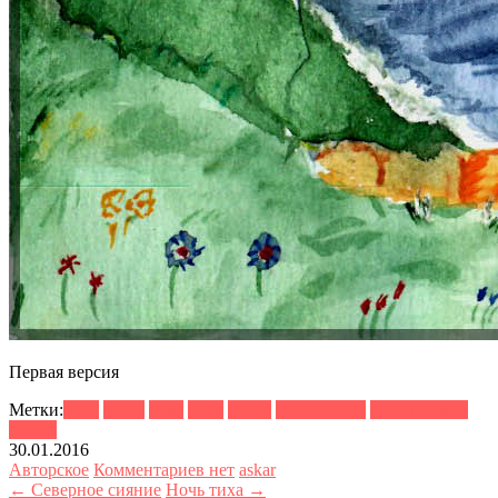
Первая версия
Метки:
2014
берег
вода
небо
океан
Португалия
путешествия
синий
30.01.2016
Авторское
Комментариев нет
askar
← Северное сияние
Ночь тиха →