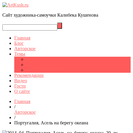
Сайт художника-самоучки Калибека Кушенова
Главная
Блог
Авторское
Темы
Графика
Шымкент
Санкт-Петербург
Рекомендации
Видео
Гости
О сайте
Главная
/
Авторское
/
Португалия, Асель на берегу океана