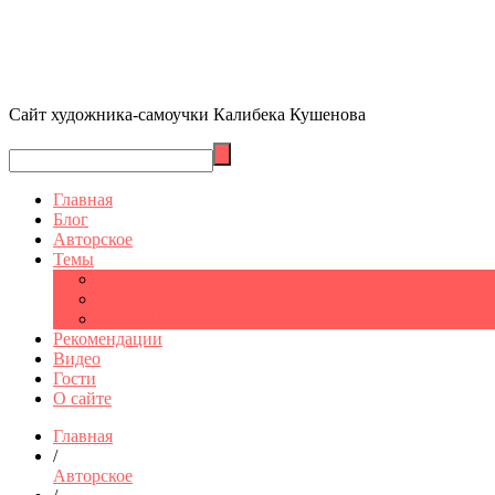
Сайт художника-самоучки Калибека Кушенова
Главная
Блог
Авторское
Темы
Графика
Шымкент
Санкт-Петербург
Рекомендации
Видео
Гости
О сайте
Главная
/
Авторское