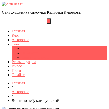
Сайт художника-самоучки Калибека Кушенова
Главная
Блог
Авторское
Темы
Графика
Шымкент
Санкт-Петербург
Рекомендации
Видео
Гости
О сайте
Главная
/
Авторское
/
Летит по небу клин усталый