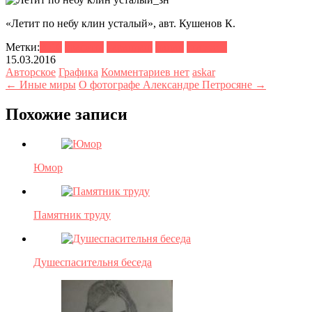
«Летит по небу клин усталый», авт. Кушенов К.
Метки:
2016
графика
карандаш
пацан
старость
15.03.2016
Авторское
Графика
Комментариев нет
askar
← Иные миры
О фотографе Александре Петросяне →
Похожие записи
Юмор
Памятник труду
Душеспасительня беседа