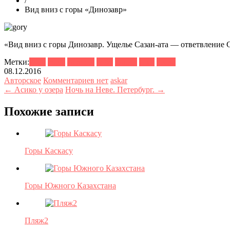
/
Вид вниз с горы «Динозавр»
«Вид вниз с горы Динозавр. Ущелье Сазан-ата — ответвление 
Метки:
2016
горы
желтый
небо
синий
снег
трава
08.12.2016
Авторское
Комментариев нет
askar
← Асико у озера
Ночь на Неве. Петербург. →
Похожие записи
Горы Каскасу
Горы Южного Казахстана
Пляж2