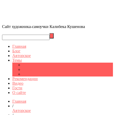
Сайт художника-самоучки Калибека Кушенова
Главная
Блог
Авторское
Темы
Графика
Шымкент
Санкт-Петербург
Рекомендации
Видео
Гости
О сайте
Главная
/
Авторское